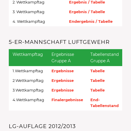
2. Wettkampftag
Ergebnis / Tabelle
3. Wettkampftag
Ergebnis / Tabelle
4. Wettkampftag
Endergebnis / Tabelle
5-ER-MANNSCHAFT LUFTGEWEHR
Wettkampftag
Ergebnisse
Tabellenstand
Er
Gruppe A
Gruppe A
Gr
1.Wettkampftag
Ergebnisse
Tabelle
Er
2.Wettkampftag
Ergebnisse
Tabelle
Er
3.Wettkampftag
Ergebnisse
Tabelle
Er
4.Wettkampftag
Finalergebnisse
End-
Tabellenstand
LG-AUFLAGE 2012/2013